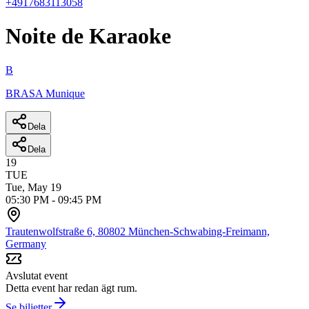
+4917683113058
Noite de Karaoke
B
BRASA Munique
Dela
Dela
19
TUE
Tue, May 19
05:30 PM
-
09:45 PM
Trautenwolfstraße 6, 80802 München-Schwabing-Freimann,
Germany
Avslutat event
Detta event har redan ägt rum.
Se biljetter