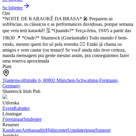
Se biljetter
Om
*NOITE DE KARAOKÊ DA BRASA*
🎤
Preparem as
sofrências, os clássicos e as performances duvidosas, porque semana
que vem tem karaokê!
🗓️ *Quando?*
Terça-feira, 19/05
a partir das
19h30
📍 *Onde?*
Shamrock (Giselastraße)
Todo mundo é bem-
vindo, mesmo quem for só pela resenha 😮‍💨
Então já chama os
amigos e vem cantar (ou tentar)!
Se você ainda não tiver certeza,
manda mensagem pra gente mesmo assim, pra conseguirmos fazer
uma reserva aproximada
Plats
Trautenwolfstraße 6, 80802 München-Schwabing-Freimann,
Germany
Shamrock Irish Pub
Utforska
Event
Rabatter
Lösningar
Föreningar
Studenter
Resurser
Kundcase
Ambassadör
Hjälpcenter
Uppdateringar
Support
Juridiskt