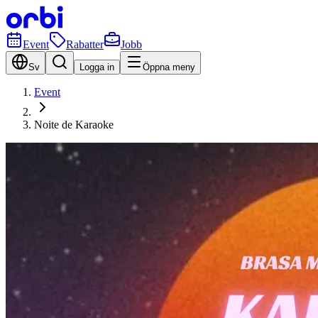
Event
Rabatter
Jobb
Sv
Logga in
Öppna meny
Event
Noite de Karaoke