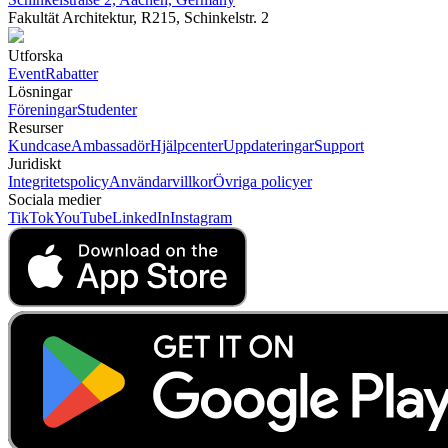
Fakultät Architektur, R215, Schinkelstr. 2
Utforska
Event
Rabatter
Lösningar
Föreningar
Studenter
Resurser
Kundcase
Ambassadör
Hjälpcenter
Uppdateringar
Support
Juridiskt
Integritetspolicy
Användarvillkor
Övriga policyer
Sociala medier
TikTok
YouTube
LinkedIn
Instagram