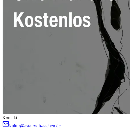
Kontakt
kultur@asta.rwth-aachen.de