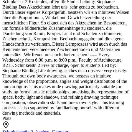
Schinkelstr. 2
Kostenlos, offen für Studis
Leitung: Stephanie
Binding
Das Aktzeichnen lehrt uns, sehr genau zu beobachten.
Durch unser eigenes Körpergefühl besitzen wir ein intuitives Wissen
über die Proportionen, Winkel und Gewichtsverteilung der
menschlichen Figur. So eignet sich das Aktzeichen im Besonderen,
um formale bildnerische Zusammenhänge zu studieren, die
Darstellung von Raum, Körper, Licht und Schatten zu trainieren,
Zeichentechnik, Komposition, Beobachtungsgabe und die eigene
Handschrift zu verfeinern. Dieser Lernprozess wird auch durch das
Kennenlernen verschiedener Zeichenmethoden und Materialien
unterstützt.
Wir freuen uns euch dort zu sehen!
-----
Every
Wednesday from 6:00 p.m. to 8:00 p.m., Faculty of Architecture,
R215, Schinkelstr. 2
Free of charge, open to students
Led by:
Stephanie Binding
Life drawing teaches us to observe very closely.
Through our own body awareness, we possess an intuitive
knowledge of the proportions, angles and weight distribution of the
human figure. This makes nude drawing particularly suitable for
studying formal artistic relationships, practising the representation of
space, body, light and shadow, and refining drawing technique,
composition, observation skills and one's own style. This learning
process is also supported by familiarising oneself with different
drawing methods and materials.
Plats
Schinkelstraße 2, Aachen, Germany