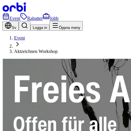
Event
Rabatter
Jobb
Sv
Logga in
Öppna meny
Event
Aktzeichnen Workshop