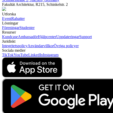
Fakultät Architektur, R215, Schinkelstr. 2
Utforska
Event
Rabatter
Lösningar
Föreningar
Studenter
Resurser
Kundcase
Ambassadör
Hjälpcenter
Uppdateringar
Support
Juridiskt
Integritetspolicy
Användarvillkor
Övriga policyer
Sociala medier
TikTok
YouTube
LinkedIn
Instagram