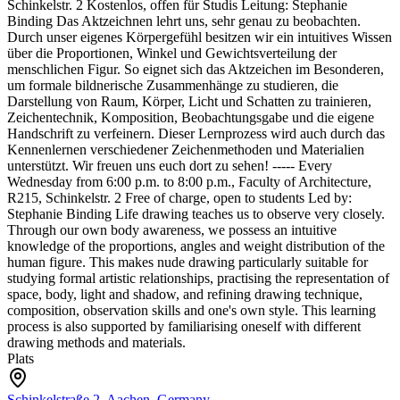
Schinkelstr. 2
Kostenlos, offen für Studis
Leitung: Stephanie
Binding
Das Aktzeichnen lehrt uns, sehr genau zu beobachten.
Durch unser eigenes Körpergefühl besitzen wir ein intuitives Wissen
über die Proportionen, Winkel und Gewichtsverteilung der
menschlichen Figur. So eignet sich das Aktzeichen im Besonderen,
um formale bildnerische Zusammenhänge zu studieren, die
Darstellung von Raum, Körper, Licht und Schatten zu trainieren,
Zeichentechnik, Komposition, Beobachtungsgabe und die eigene
Handschrift zu verfeinern. Dieser Lernprozess wird auch durch das
Kennenlernen verschiedener Zeichenmethoden und Materialien
unterstützt.
Wir freuen uns euch dort zu sehen!
-----
Every
Wednesday from 6:00 p.m. to 8:00 p.m., Faculty of Architecture,
R215, Schinkelstr. 2
Free of charge, open to students
Led by:
Stephanie Binding
Life drawing teaches us to observe very closely.
Through our own body awareness, we possess an intuitive
knowledge of the proportions, angles and weight distribution of the
human figure. This makes nude drawing particularly suitable for
studying formal artistic relationships, practising the representation of
space, body, light and shadow, and refining drawing technique,
composition, observation skills and one's own style. This learning
process is also supported by familiarising oneself with different
drawing methods and materials.
Plats
Schinkelstraße 2, Aachen, Germany