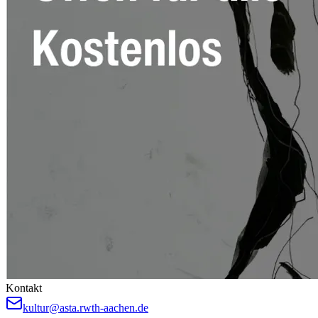
Kontakt
kultur@asta.rwth-aachen.de