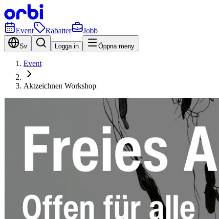
Event
Rabatter
Jobb
Sv
Logga in
Öppna meny
Event
Aktzeichnen Workshop