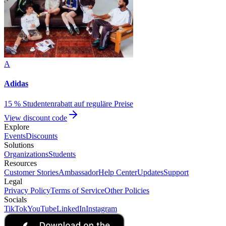
A
Adidas
15 % Studentenrabatt auf reguläre Preise
View discount code
Explore
Events
Discounts
Solutions
Organizations
Students
Resources
Customer Stories
Ambassador
Help Center
Updates
Support
Legal
Privacy Policy
Terms of Service
Other Policies
Socials
TikTok
YouTube
LinkedIn
Instagram