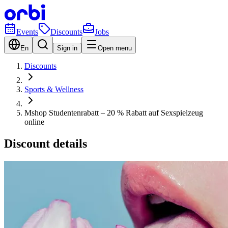
Events
Discounts
Jobs
En
Sign in
Open menu
Discounts
Sports & Wellness
Mshop Studentenrabatt – 20 % Rabatt auf Sexspielzeug
online
Discount details