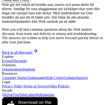
About Wolt
FAQ
Wolt gör det enkelt att beställa mat, snacks och annat direkt till
dörren. Smidigt för sena pluggtimmar när kylskåpet ekar tomt eller
dagar när energin bara inte räcker. Med studentrabatt via Orbi
beställer du mat till ett bättre pris. Här hittar du alla aktuella
studenterbjudanden från Wolt samlade på ett ställe.
Here you will find common questions about the Wolt student
discount, from terms and delivery to returns and troubleshooting.
The answers are written to help you move forward quickly before or
after your purchase.
Back to all discounts
Explore
Events
Discounts
Solutions
Organizations
Students
Resources
Customer Stories
Ambassador
Help Center
Updates
Support
Legal
Privacy Policy
Terms of Service
Other Policies
Socials
TikTok
YouTube
LinkedIn
Instagram