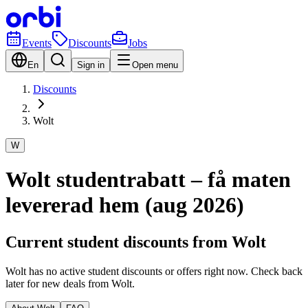
Events
Discounts
Jobs
En
Sign in
Open menu
Discounts
Wolt
W
Wolt studentrabatt – få maten
levererad hem (aug 2026)
Current student discounts from Wolt
Wolt has no active student discounts or offers right now. Check back
later for new deals from Wolt.