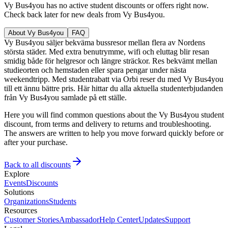
Vy Bus4you has no active student discounts or offers right now.
Check back later for new deals from Vy Bus4you.
About Vy Bus4you
FAQ
Vy Bus4you säljer bekväma bussresor mellan flera av Nordens
största städer. Med extra benutrymme, wifi och eluttag blir resan
smidig både för helgresor och längre sträckor. Res bekvämt mellan
studieorten och hemstaden eller spara pengar under nästa
weekendtripp. Med studentrabatt via Orbi reser du med Vy Bus4you
till ett ännu bättre pris. Här hittar du alla aktuella studenterbjudanden
från Vy Bus4you samlade på ett ställe.
Here you will find common questions about the Vy Bus4you student
discount, from terms and delivery to returns and troubleshooting.
The answers are written to help you move forward quickly before or
after your purchase.
Back to all discounts
Explore
Events
Discounts
Solutions
Organizations
Students
Resources
Customer Stories
Ambassador
Help Center
Updates
Support