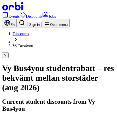
Events
Discounts
Jobs
En
Sign in
Open menu
Discounts
Vy Bus4you
V
Vy Bus4you studentrabatt – res
bekvämt mellan storstäder
(aug 2026)
Current student discounts from Vy
Bus4you