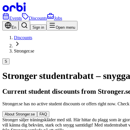
Events
Discounts
Jobs
En
Sign in
Open menu
Discounts
Stronger.se
S
Stronger studentrabatt – snygg
Current student discounts from Stronger.s
Stronger.se has no active student discounts or offers right now. Check
About Stronger.se
FAQ
Stronger säljer träningskläder med stil. Här hittar du plagg som är gjo
vill känna dig bekväm, stark och snygg samtidigt! Med studentrabatt via