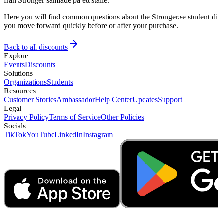
från Stronger samlade på ett ställe.
Here you will find common questions about the Stronger.se student dis
you move forward quickly before or after your purchase.
Back to all discounts
Explore
Events
Discounts
Solutions
Organizations
Students
Resources
Customer Stories
Ambassador
Help Center
Updates
Support
Legal
Privacy Policy
Terms of Service
Other Policies
Socials
TikTok
YouTube
LinkedIn
Instagram