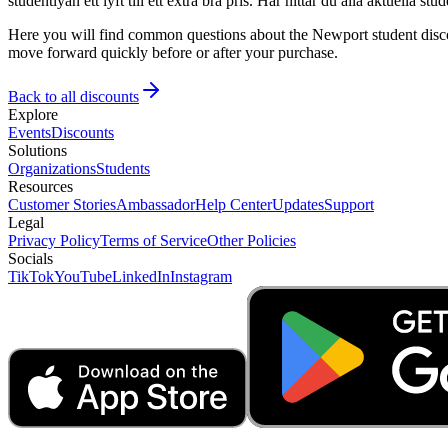
studentlyan ett lyft till ett extra bra pris. Här hittar du alla aktuella 
Here you will find common questions about the Newport student discou
move forward quickly before or after your purchase.
Back to all discounts
Explore
Events
Discounts
Solutions
Organizations
Students
Resources
Customer Stories
Ambassador
Help Center
Updates
Support
Legal
Privacy Policy
Terms of Service
Other Policies
Socials
TikTok
YouTube
LinkedIn
Instagram