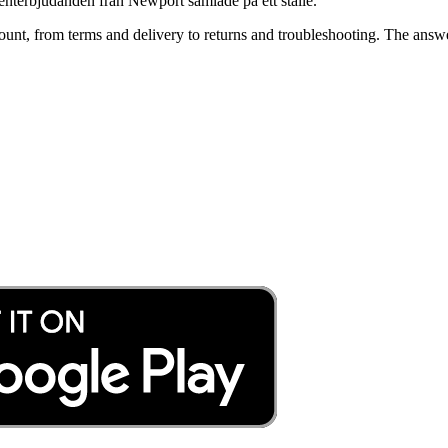
studenterbjudanden från Newport samlade på ett ställe.
nt, from terms and delivery to returns and troubleshooting. The answe