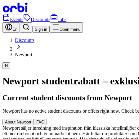
Events
Discounts
Jobs
En
Sign in
Open menu
Discounts
Newport
N
Newport studentrabatt – exklusi
Current student discounts from Newport
Newport has no active student discounts or offers right now. Check b
About Newport
FAQ
Newport säljer inredning med inspiration från klassiska hotellmiljöer o
ett mer ombonat och genomarbetat hem. Här hittar du produkter som ka