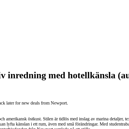
v inredning med hotellkänsla (a
ack later for new deals from Newport.
ch amerikansk östkust. Stilen är tidlös med inslag av marina detaljer, t
n lyfta känslan i ett rum, även med små förändringar. Med studentraba