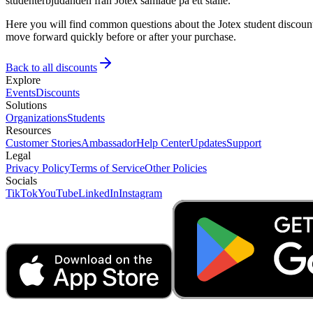
studenterbjudanden från Jotex samlade på ett ställe.
Here you will find common questions about the Jotex student discount
move forward quickly before or after your purchase.
Back to all discounts
Explore
Events
Discounts
Solutions
Organizations
Students
Resources
Customer Stories
Ambassador
Help Center
Updates
Support
Legal
Privacy Policy
Terms of Service
Other Policies
Socials
TikTok
YouTube
LinkedIn
Instagram