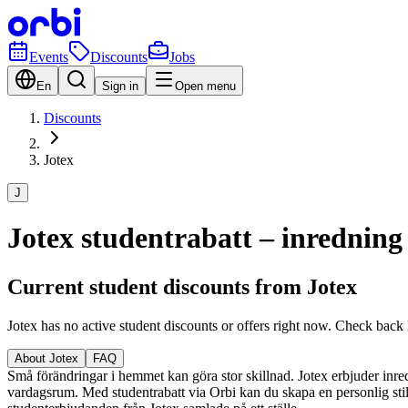
Events
Discounts
Jobs
En
Sign in
Open menu
Discounts
Jotex
J
Jotex studentrabatt – inredning
Current student discounts from Jotex
Jotex has no active student discounts or offers right now. Check back 
About Jotex
FAQ
Små förändringar i hemmet kan göra stor skillnad. Jotex erbjuder inredni
vardagsrum. Med studentrabatt via Orbi kan du skapa en personlig stil 