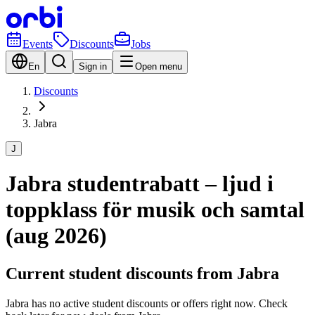
Events
Discounts
Jobs
En
Sign in
Open menu
Discounts
Jabra
J
Jabra studentrabatt – ljud i
toppklass för musik och samtal
(aug 2026)
Current student discounts from Jabra
Jabra has no active student discounts or offers right now. Check