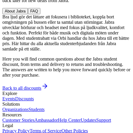
back later for new deals from Jabra.
About Jabra
FAQ
Bra ljud gör det lättare att fokusera i biblioteket, koppla bort
omgivningen på bussen eller ta samtal utan störningar. Jabra
utvecklar hörlurar och headset med fokus på ljudkvalitet, komfort
och funktion. Perfekt för både musik och digitala möten under
dagen. Med studentrabatt via Orbi handlar du hos Jabra till ett bättre
pris. Här hittar du alla aktuella studenterbjudanden från Jabra
samlade på ett ställe.
Here you will find common questions about the Jabra student
discount, from terms and delivery to returns and troubleshooting.
The answers are written to help you move forward quickly before or
after your purchase.
Back to all discounts
Explore
Events
Discounts
Solutions
Organizations
Students
Resources
Customer Stories
Ambassador
Help Center
Updates
Support
Legal
Privacy Policy
Terms of Service
Other Policies