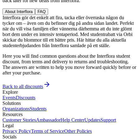
back later for new deals from Interflora.
About Interflora
FAQ
Interflora gör det enkelt att fira, tacka eller överraska någon du
tycker om – även om du befinner dig på andra sidan landet. Perfekt
när du vill visa familjen eller vännerna därhemma att du inte glömt
bort dem under en intensiv tentaperiod. Med studentrabatt via Orbi
skickar du blommor till ett bättre pris. Här hittar du alla aktuella
studenterbjudanden från Interflora samlade på ett ställe.
Here you will find common questions about the Interflora student
discount, from terms and delivery to returns and troubleshooting.
The answers are written to help you move forward quickly before or
after your purchase.
Back to all discounts
Explore
Events
Discounts
Solutions
Organizations
Students
Resources
Customer Stories
Ambassador
Help Center
Updates
Support
Legal
Privacy Policy
Terms of Service
Other Policies
Socials