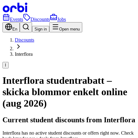
Events
Discounts
Jobs
En
Sign in
Open menu
Discounts
Interflora
I
Interflora studentrabatt –
skicka blommor enkelt online
(aug 2026)
Current student discounts from Interflora
Interflora has no active student discounts or offers right now. Check