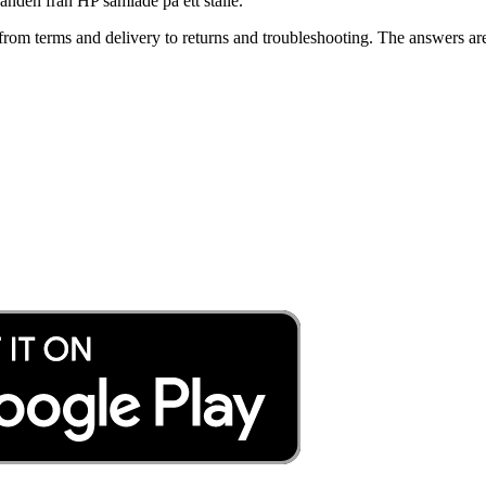
danden från HP samlade på ett ställe.
rom terms and delivery to returns and troubleshooting. The answers ar