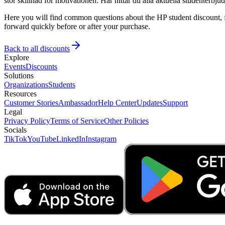
stor skillnad för motivationen. Här hittar du alla aktuella studenterbju
Here you will find common questions about the HP student discount, f
forward quickly before or after your purchase.
Back to all discounts
Explore
Events
Discounts
Solutions
Organizations
Students
Resources
Customer Stories
Ambassador
Help Center
Updates
Support
Legal
Privacy Policy
Terms of Service
Other Policies
Socials
TikTok
YouTube
LinkedIn
Instagram