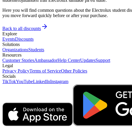
studenterbjudanden från Electrolux samlade på ett ställe.
Here you will find common questions about the Electrolux student disc
you move forward quickly before or after your purchase.
Back to all discounts
Explore
Events
Discounts
Solutions
Organizations
Students
Resources
Customer Stories
Ambassador
Help Center
Updates
Support
Legal
Privacy Policy
Terms of Service
Other Policies
Socials
TikTok
YouTube
LinkedIn
Instagram