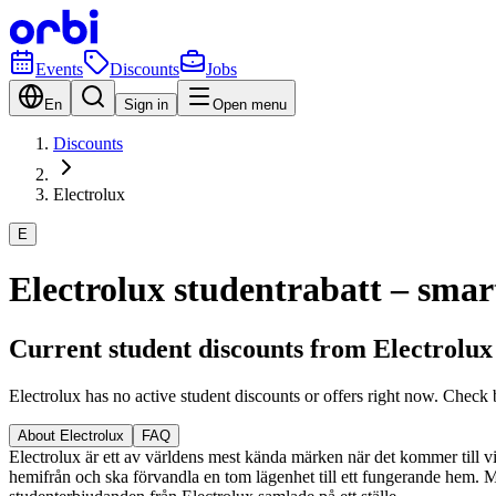
Events
Discounts
Jobs
En
Sign in
Open menu
Discounts
Electrolux
E
Electrolux studentrabatt – smar
Current student discounts from Electrolux
Electrolux has no active student discounts or offers right now. Check 
About Electrolux
FAQ
Electrolux är ett av världens mest kända märken när det kommer till vit
hemifrån och ska förvandla en tom lägenhet till ett fungerande hem. Med 