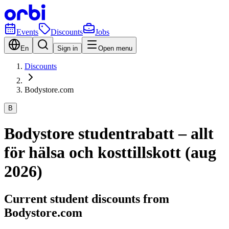
Events
Discounts
Jobs
En
Sign in
Open menu
Discounts
Bodystore.com
B
Bodystore studentrabatt – allt
för hälsa och kosttillskott (aug
2026)
Current student discounts from
Bodystore.com