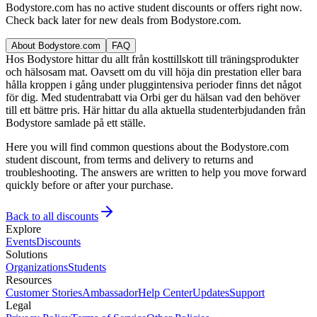
Bodystore.com has no active student discounts or offers right now.
Check back later for new deals from Bodystore.com.
About Bodystore.com
FAQ
Hos Bodystore hittar du allt från kosttillskott till träningsprodukter
och hälsosam mat. Oavsett om du vill höja din prestation eller bara
hålla kroppen i gång under pluggintensiva perioder finns det något
för dig. Med studentrabatt via Orbi ger du hälsan vad den behöver
till ett bättre pris. Här hittar du alla aktuella studenterbjudanden från
Bodystore samlade på ett ställe.
Here you will find common questions about the Bodystore.com
student discount, from terms and delivery to returns and
troubleshooting. The answers are written to help you move forward
quickly before or after your purchase.
Back to all discounts
Explore
Events
Discounts
Solutions
Organizations
Students
Resources
Customer Stories
Ambassador
Help Center
Updates
Support
Legal